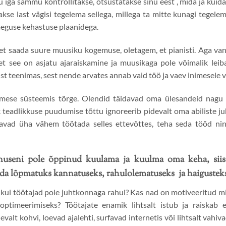
u iga sammu kontrollitakse, otsustatakse sinu eest , mida ja kuida
kse last vägisi tegelema sellega, millega ta mitte kunagi tegelem
raeguse kehastuse plaanidega.
, et saada suure muusiku kogemuse, oletagem, et pianisti. Aga va
et see on asjatu ajaraiskamine ja muusikaga pole võimalik lei
ist teenimas, sest nende arvates annab vaid töö ja vaev inimesele v
nimese süsteemis tõrge. Olendid täidavad oma ülesandeid nagu 
teadlikkuse puudumise tõttu ignoreerib pidevalt oma abiliste juhtn
avad üha vähem töötada selles ettevõttes, teha seda tööd nin
anuseni pole õppinud kuulama ja kuulma oma keha, siis
da lõpmatuks kannatuseks, rahulolematuseks ja haigustek
 kui töötajad pole juhtkonnaga rahul? Kas nad on motiveeritud 
ptimeerimiseks? Töötajate enamik lihtsalt istub ja raiskab ene
valt kohvi, loevad ajalehti, surfavad internetis või lihtsalt vahiva