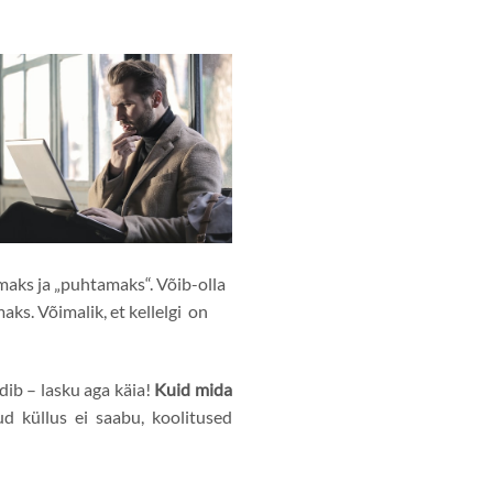
maks ja „puhtamaks“. Võib-olla
ks. Võimalik, et kellelgi on
dib – lasku aga käia!
Kuid mida
d küllus ei saabu, koolitused