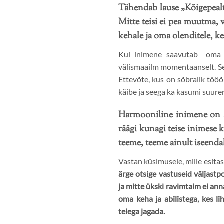
Tähendab lause „Kõigepealt 
Mitte teisi ei pea muutma, v
kehale ja oma olenditele, k
Kui inimene saavutab oma s
välismaailm momentaanselt. See
Ettevõte, kus on sõbralik tööõ
käibe ja seega ka kasumi suur
Harmooniline inimene on al
räägi kunagi teise inimese 
teeme, teeme ainult iseenda
Vastan küsimusele, mille esitasi
ärge otsige vastuseid väljastp
ja mitte ükski ravimtaim ei ann
oma keha ja abilistega, kes li
teiega jagada.