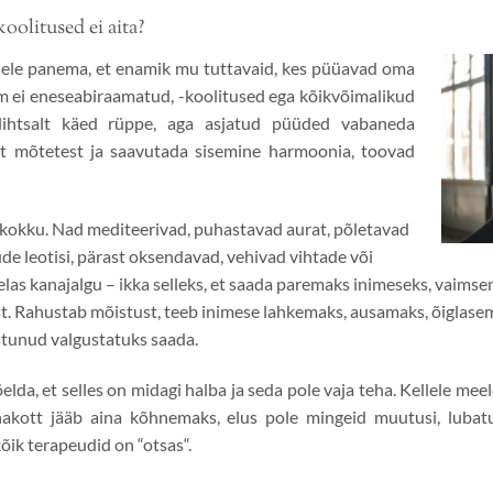
oolitused ei aita?
hele panema, et enamik mu tuttavaid, kes püüavad oma
am ei eneseabiraamatud, -koolitused ega kõikvõimalikud
 lihtsalt käed rüppe, aga asjatud püüded vabaneda
st mõtetest ja saavutada sisemine harmoonia, toovad
 kokku. Nad mediteerivad, puhastavad aurat, põletavad
de leotisi, pärast oksendavad, vehivad vihtade või
s kanajalgu – ikka selleks, et saada paremaks inimeseks, vaimse
t. Rahustab mõistust, teeb inimese lahkemaks, ausamaks, õiglasema
estunud valgustatuks saada.
elda, et selles on midagi halba ja seda pole vaja teha. Kellele meel
kott jääb aina kõhnemaks, elus pole mingeid muutusi, lubatu
õik terapeudid on “otsas“.