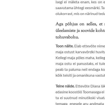
isegi ei mäleta enam, kes on e
saavutama ühtegi eesmärki. Ta 
olukorrast, mis on närinud teda
Aga põhjus on selles, et 
üleelamiste ja soovide koh
tohuvabohu.
Toon näite.
Elab ettevõte nime
maja ostust karvavõrdki huvit
Kellegi maja põles maha, kelleg
maja ostu ei panustaks, ei tul
peab ta paluma neil endaga koo
kõik teisiti ja omanikuna vastu
Teine näide.
Ettevõte Diana läk
edasine koostöö Toomasega ei tõ
ta ei suutnud minutikski visa
temaga enesele aru andmata ü