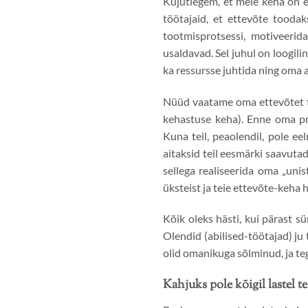
Kujutlegem, et meie keha on e
töötajaid, et ettevõte toodak
tootmisprotsessi, motiveerid
usaldavad. Sel juhul on loogili
ka ressursse juhtida ning oma a
Nüüd vaatame oma ettevõtet te
kehastuse keha). Enne oma pra
Kuna teil, peaolendil, pole eel
aitaksid teil eesmärki saavuta
sellega realiseerida oma „uni
üksteist ja teie ettevõte-keha
Kõik oleks hästi, kui pärast 
Olendid (abilised-töötajad) ju 
olid omanikuga sõlminud, ja te
Kahjuks pole kõigil lastel 