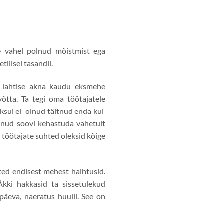
e vahel polnud mõistmist ega
ilisel tasandil.
id lahtise akna kaudu eksmehe
õtta. Ta tegi oma töötajatele
oksul ei olnud täitnud enda kui
tanud soovi kehastuda vahetult
 töötajate suhted oleksid kõige
ted endisest mehest haihtusid.
Äkki hakkasid ta sissetulekud
päeva, naeratus huulil. See on