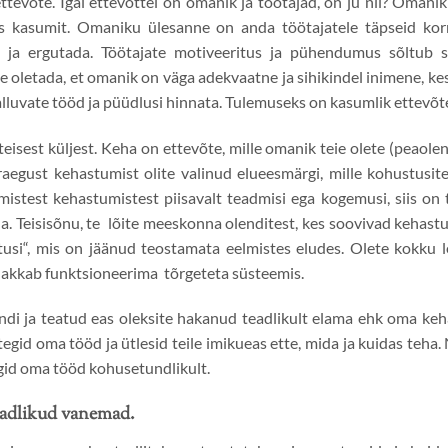
ttevõte. Igal ettevõttel on omanik ja töötajad, on ju nii? Omani
s kasumit. Omaniku ülesanne on anda töötajatele täpseid korra
a ja ergutada. Töötajate motiveeritus ja pühendumus sõltub 
ne oletada, et omanik on väga adekvaatne ja sihikindel inimene, k
lluvate tööd ja püüdlusi hinnata. Tulemuseks on kasumlik ettevõte
isest küljest. Keha on ettevõte, mille omanik teie olete (peaole
egust kehastumist olite valinud elueesmärgi, mille kohustusit
mistest kehastumistest piisavalt teadmisi ega kogemusi, siis on te
da. Teisisõnu, te lõite meeskonna olenditest, kes soovivad kehastu
stusi“, mis on jäänud teostamata eelmistes eludes. Olete kokku l
 hakkab funktsioneerima tõrgeteta süsteemis.
sündi ja teatud eas oleksite hakanud teadlikult elama ehk oma ke
tegid oma tööd ja ütlesid teile imikueas ette, mida ja kuidas teha. 
gid oma tööd kohusetundlikult.
teadlikud vanemad.