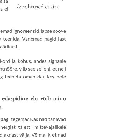
s sa
a ei
nemad ignoreerisid lapse soove
ba teenida. Vanemad nägid last
äärikust.
kord ja kohus, andes signaale
ööre, viib see selleni, et neil
g teenida omanikku, kes pole
 edaspidine elu võib minu
s.
midagi tegema? Kas nad tahavad
rgiat täiesti mittevajalikele
d aknast välja. Võimalik, et nad