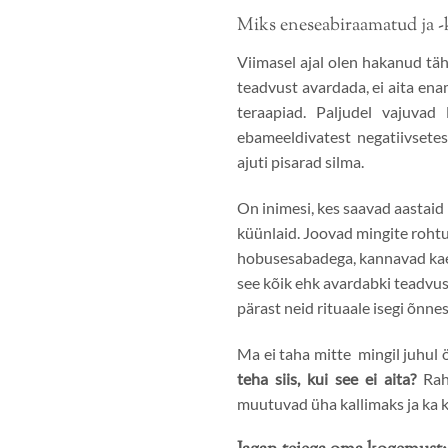
Miks eneseabiraamatud ja -k
Viimasel ajal olen hakanud tä
teadvust avardada, ei aita en
teraapiad. Paljudel vajuvad
ebameeldivatest negatiivsete
ajuti pisarad silma.
On inimesi, kes saavad aastaid
küünlaid. Joovad mingite rohtu
hobusesabadega, kannavad kaela
see kõik ehk avardabki teadvus
pärast neid rituaale isegi õnn
Ma ei taha mitte mingil juhul ö
teha siis, kui see ei aita?
Raha
muutuvad üha kallimaks ja ka k