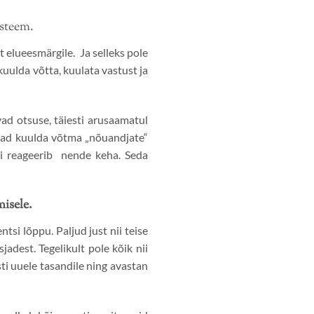
üsteem.
t elueesmärgile. Ja selleks pole
kuulda võtta, kuulata vastust ja
ad otsuse, täiesti arusaamatul
d nad kuulda võtma „nõuandjate“
i reageerib nende keha. Seda
misele.
tsi lõppu. Paljud just nii teise
dest. Tegelikult pole kõik nii
ti uuele tasandile ning avastan