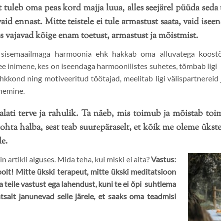
tuleb oma peas kord majja luua, alles seejärel püüda seda t
aid ennast. Mitte teistele ei tule armastust saata, vaid is
es vajavad kõige enam toetust, armastust ja mõistmist.
isemaailmaga harmoonia ehk hakkab oma alluvatega koostöö
 inimene, kes on iseendaga harmoonilistes suhetes, tõmbab ligi i
hkkond ning motiveeritud töötajad, meelitab ligi välispartnereid 
enemine.
ati terve ja rahulik. Ta näeb, mis toimub ja mõistab toimu
kohta halba, sest teab suurepäraselt, et kõik me oleme ükste
le.
n artikli alguses. Mida teha, kui miski ei aita?
Vastus:
oolt! Mitte ükski terapeut, mitte ükski meditatsioon
a teile vastust ega lahendust, kuni te ei õpi suhtlema
htsalt janunevad selle järele, et saaks oma teadmisi