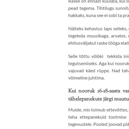
Raske on ennast kuulata, kui s
pead tegema. Tihtilugu sunnita
hakkaks, kuna see ei sobi ta p
Näiteks kehastus laps selleks
tegeleda muusikaga, arvates, 
ehitusväljakul raske tööga elat
Selle tõttu võibki tekkida i
tegutsemiseks. Aga kui nooruk 
vajuvad käed rüppe. Nad tah
võimeline juhtima.
Kui nooruk 16-18-aasta v
tähelepanekute järgi muutu
Muide, mis toimub ettevõttes,
teha ettepanekuid tootmise o
tegevustele. Pooled joovad pide