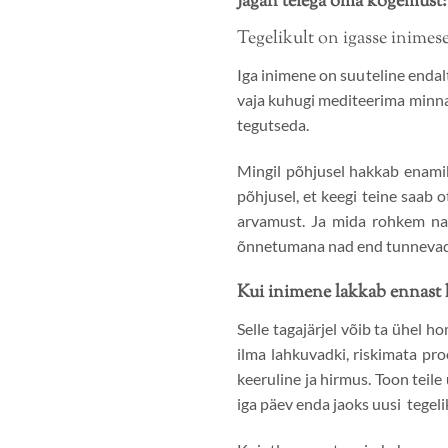
Jagan teiega oma kogemust:
Tegelikult on igasse inimes
Iga inimene on suuteline endalt
vaja kuhugi mediteerima minna v
tegutseda.
Mingil põhjusel hakkab enamik
põhjusel, et keegi teine saab 
arvamust. Ja mida rohkem na
õnnetumana nad end tunnevad
Kui inimene lakkab ennast k
Selle tagajärjel võib ta ühel h
ilma lahkuvadki, riskimata pr
keeruline ja hirmus. Toon teil
iga päev enda jaoks uusi tegeli