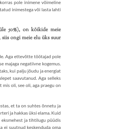
lukorras pole inimene võimeline
atud inimestega või lasta lahti
(üle 50%), on kõikide meie
siis ongi meie elu üks suur
e. Aga ettevõtte töötajad pole
rse majaga negatiivne kogemus.
aks, kui palju jõudu ja energiat
kulepet saavutanud. Aga selleks
mis oli, see oli, aga praegu on
tas, et ta on suhtes õnnetu ja
rteri ja hakkas üksi elama. Kuid
 eksmehest ja tihtilugu püüdis
 ta ei suutnud keskenduda oma