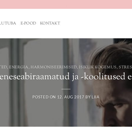
.
ILUTUBA
E-POOD
KONTAKT
TED
,
ENERGIA
,
HARMONISEERIMISED
,
ISIKLIK KOGEMUS
,
STRES
eneseabiraamatud ja -koolitused ei
POSTED ON
12. AUG 2017
BY
LIIA