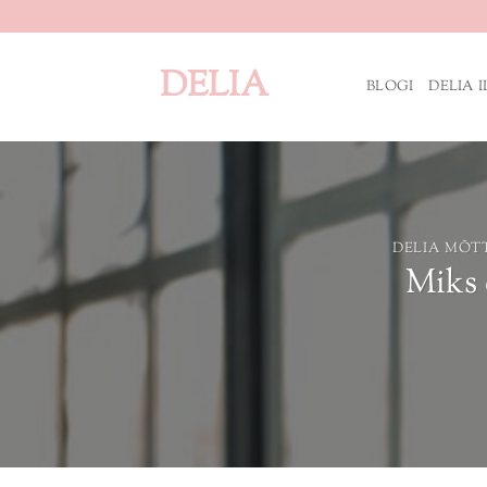
Skip
to
content
DELIA
BLOGI
DELIA 
DELIA MÕT
Miks 