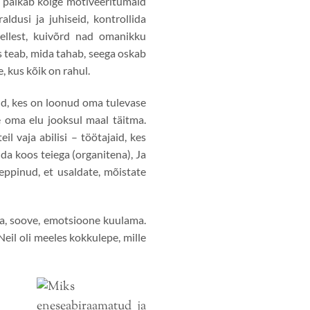
k palkab kõige motiveeritumaid
ldusi ja juhiseid, kontrollida
sellest, kuivõrd nad omanikku
es teab, mida tahab, seega oskab
, kus kõik on rahul.
nd, kes on loonud oma tulevase
e oma elu jooksul maal täitma.
il vaja abilisi – töötajaid, kes
da koos teiega (organitena), Ja
eppinud, et usaldate, mõistate
ha, soove, emotsioone kuulama.
Neil oli meeles kokkulepe, mille