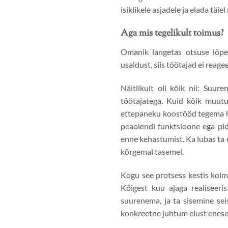
isiklikele asjadele ja elada täiel
Aga mis tegelikult toimus?
Omanik langetas otsuse lõpe
usaldust, siis töötajad ei reag
Näitlikult oli kõik nii: Suu
töötajatega. Kuid kõik muutu
ettepaneku koostööd tegema hak
peaolendi funktsioone ega pid
enne kehastumist. Ka lubas ta 
kõrgemal tasemel.
Kogu see protsess kestis kolm
Kõigest kuu ajaga realiseeri
suurenema, ja ta sisemine sei
konkreetne juhtum elust enese