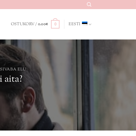
OSTUKORV /
0.00
€
EESTI
0
SIVABA ELU
 aita?