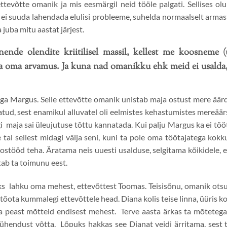
ttevõtte omanik ja mis eesmärgil neid tööle palgati. Sellises o
ei suuda lahendada elulisi probleeme, suhelda normaalselt armast
 juba mitu aastat järjest.
nende olendite kriitilisel massil, kellest me koosneme 
ta oma arvamus. Ja kuna nad omanikku ehk meid ei usalda, 
ga Margus. Selle ettevõtte omanik unistab maja ostust mere äärd
atud, sest enamikul alluvatel oli eelmistes kehastumistes mereää
i maja sai üleujutuse tõttu kannatada. Kui palju Margus ka ei tööt
e tal sellest midagi välja seni, kuni ta pole oma töötajatega kok
stööd teha. Äratama neis uuesti usalduse, selgitama kõikidele, et 
tab ta toimunu eest.
s lahku oma mehest, ettevõttest Toomas. Teisisõnu, omanik otsus
ota kummalegi ettevõttele head. Diana kolis teise linna, üüris ko
ta peast mõtteid endisest mehest. Terve aasta ärkas ta mõtetega
hendust võtta. Lõpuks hakkas see Dianat veidi ärritama, sest