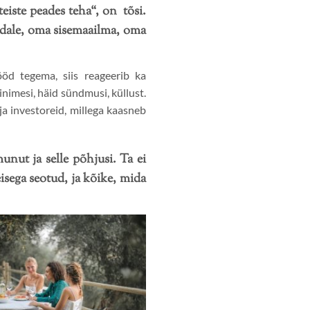
eiste peades teha“, on tõsi.
eendale, oma sisemaailma, oma
d tegema, siis reageerib ka
nimesi, häid sündmusi, küllust.
ja investoreid, millega kaasneb
nut ja selle põhjusi. Ta ei
isega seotud, ja kõike, mida