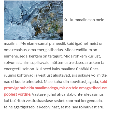
Kui kummaline on meie
maailm….Me elame samal planeedil, kuid igaühel meist on
oma reaalsus, oma energiatihedus. Mida teadlikum on
inimene, seda kergem on ta tajult. Mida rohkem kurjust,
solvumist, hirmu, piiravaid mõttemustreid, seda raskem ta
energeetiliselt on. Kui need kaks maailma ühtäkki ühes
ruumis kohtuvad ja vestlust alustavad, siis uskuge või mitte,
nad ei kuule teineteist. Ma ei taha siin soovitusi jagada,
kuid
proovige suhelda maailmadega, mis on teie omaga tiheduse
poolest võrdne.
Vastasel juhul ähvardab ühte üleväsimus,
kui ta üritab vestluskaaslase rasket koormat kergendada,
teine ​​aga tigetseb ja keeb vihast, sest ei saa toimuvast aru.