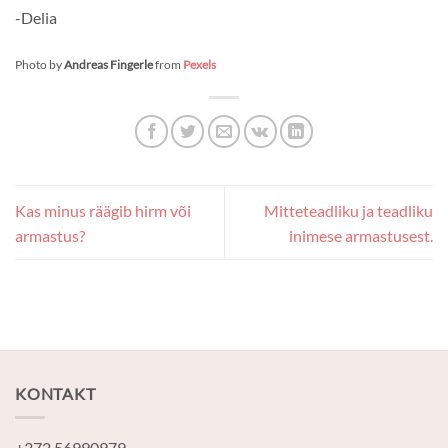
-Delia
Photo by
Andreas Fingerle
from
Pexels
Kas minus räägib hirm või
Mitteteadliku ja teadliku
armastus?
inimese armastusest.
KONTAKT
+372 56990979