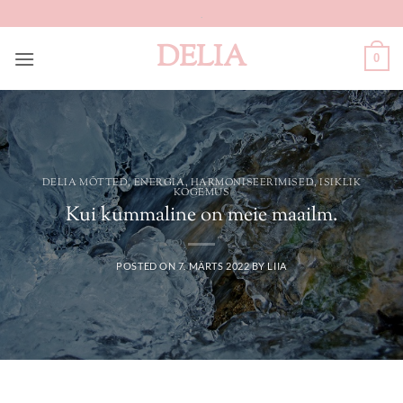
Skip
.
to
DELIA
content
0
DELIA MÕTTED
,
ENERGIA
,
HARMONISEERIMISED
,
ISIKLIK
KOGEMUS
Kui kummaline on meie maailm.
POSTED ON
7. MÄRTS 2022
BY
LIIA