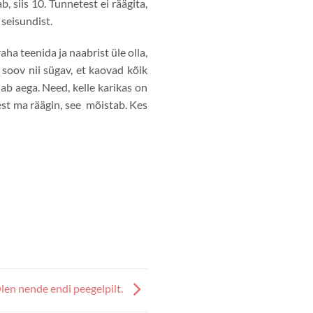
, siis 10. Tunnetest ei räägita,
 seisundist.
ha teenida ja naabrist üle olla,
 soov nii sügav, et kaovad kõik
ab aega. Need, kelle karikas on
lest ma räägin, see mõistab. Kes
len nende endi peegelpilt.