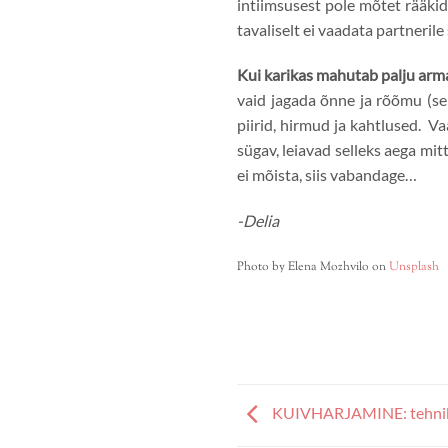
intiimsusest pole mõtet rääkida
tavaliselt ei vaadata partneril
Kui karikas mahutab palju arm
vaid jagada õnne ja rõõmu (sei
piirid, hirmud ja kahtlused. V
sügav, leiavad selleks aega mit
ei mõista, siis vabandage…
-Delia
Photo by Elena Mozhvilo on
Unsplash
KUIVHARJAMINE: tehnika