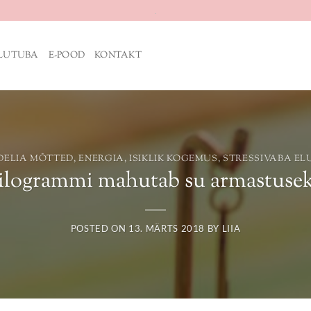
.
ILUTUBA
E-POOD
KONTAKT
DELIA MÕTTED
,
ENERGIA
,
ISIKLIK KOGEMUS
,
STRESSIVABA EL
ilogrammi mahutab su armastusek
POSTED ON
13. MÄRTS 2018
BY
LIIA