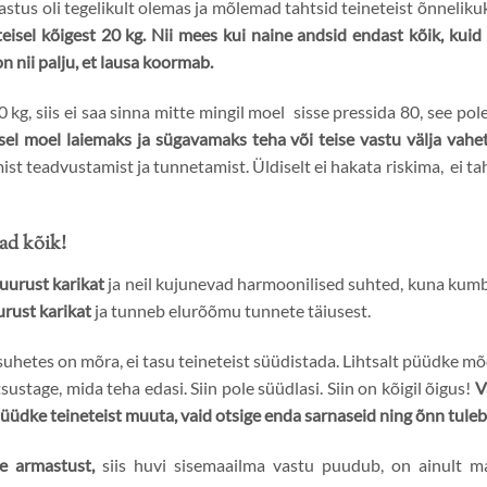
stus oli tegelikult olemas ja mõlemad tahtsid teineteist õnneliku
teisel kõigest 20 kg. Nii mees kui naine andsid endast kõik, kui
on nii palju, et lausa koormab.
kg, siis ei saa sinna mitte mingil moel sisse pressida 80, see pole
lisel moel laiemaks ja sügavamaks teha või teise vastu välja vahe
emist teadvustamist ja tunnetamist. Üldiselt ei hakata riskima, ei
ad kõik!
uurust karikat
ja neil kujunevad harmoonilised suhted, kuna kumbki
rust karikat
ja tunneb elurõõmu tunnete täiusest.
e suhetes on mõra, ei tasu teineteist süüdistada. Lihtsalt püüdke m
sustage, mida teha edasi. Siin pole süüdlasi. Siin on kõigil õigus!
V
üüdke teineteist muuta, vaid otsige enda sarnaseid ning õnn tuleb 
he armastust,
siis huvi sisemaailma vastu puudub, on ainult ma