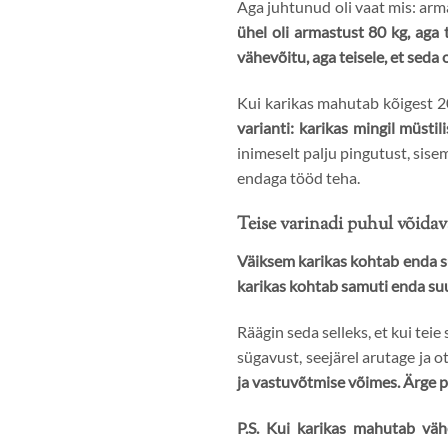
Aga juhtunud oli vaat mis: arma
ühel oli armastust 80 kg, aga 
vähevõitu, aga teisele, et seda 
Kui karikas mahutab kõigest 20 
varianti: karikas mingil müsti
inimeselt palju pingutust, sis
endaga tööd teha.
Teise varinadi puhul võidav
Väiksem karikas kohtab enda s
karikas kohtab samuti enda suu
Räägin seda selleks, et kui tei
sügavust, seejärel arutage ja ot
ja vastuvõtmise võimes.
Ärge p
P.S. Kui karikas mahutab vä