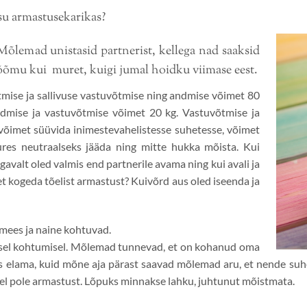
u armastusekarikas?
Mõlemad unistasid partnerist, kellega nad saaksid
rõõmu kui muret, kuigi jumal hoidku viimase eest.
tmise ja sallivuse vastuvõtmise ning andmise võimet 80
andmise ja vastuvõtmise võimet 20 kg. Vastuvõtmise ja
võimet süüvida inimestevahelistesse suhetesse, võimet
ures neutraalseks jääda ning mitte hukka mõista. Kui
ügavalt oled valmis end partnerile avama ning kui avali ja
 et kogeda tõelist armastust? Kuivõrd aus oled iseenda ja
 mees ja naine kohtuvad.
isel kohtumisel. Mõlemad tunnevad, et on kohanud oma
s elama, kuid mõne aja pärast saavad mõlemad aru, et nende suh
l pole armastust. Lõpuks minnakse lahku, juhtunut mõistmata.