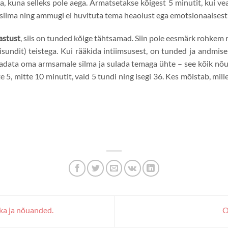
, kuna selleks pole aega. Armatsetakse kõigest 5 minutit, kui veab
e silma ning ammugi ei huvituta tema heaolust ega emotsionaalsest
astust
, siis on tunded kõige tähtsamad. Siin pole eesmärk rohkem ra
sundit) teistega. Kui rääkida intiimsusest, on tunded ja andmise
aadata oma armsamale silma ja sulada temaga ühte – see kõik nõu
te 5, mitte 10 minutit, vaid 5 tundi ning isegi 36. Kes mõistab, mil
 ja nõuanded.
O