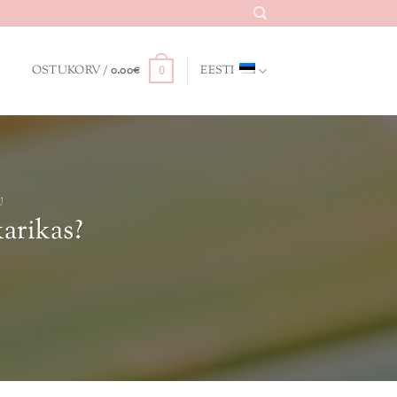
OSTUKORV /
0.00
€
EESTI
0
U
arikas?