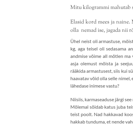
Mitu kilogrammi mahutab s
Elasid kord mees ja naine. 
olla nemad ise, jagada nii 
Ühel neist oli armastuse, mõis
kg, aga teisel oli sedasama 
andmise võime all mõtlen ma 
asja olemust mõista ja seeju
rääkida armastusest, siis kui s
haavatav võid olla selle nimel,
lähedase inimese vastu?
Niisiis, karmaseaduse järgi see
Mõlemal sõidab katus juba te
teist poolt. Nad hakkavad koo
hakkab tunduma, et nende vahe