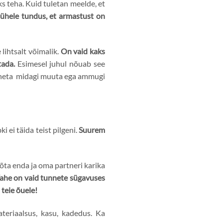
ks teha. Kuid tuletan meelde, et
d ühele tundus, et armastust on
 lihtsalt võimalik.
On vaid kaks
tada.
Esimesel juhul nõuab see
 taheta midagi muuta ega ammugi
 ei täida teist pilgeni.
Suurem
õõta enda ja oma partneri karika
ahe on vaid tunnete sügavuses
teie õuele!
teriaalsus, kasu, kadedus. Ka