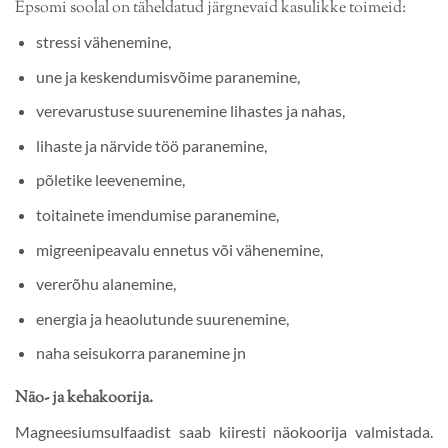
Epsomi soolal on täheldatud järgnevaid kasulikke toimeid:
stressi vähenemine,
une ja keskendumisvõime paranemine,
verevarustuse suurenemine lihastes ja nahas,
lihaste ja närvide töö paranemine,
põletike leevenemine,
toitainete imendumise paranemine,
migreenipeavalu ennetus või vähenemine,
vererõhu alanemine,
energia ja heaolutunde suurenemine,
naha seisukorra paranemine jn
Näo- ja kehakoorija.
Magneesiumsulfaadist saab kiiresti näokoorija valmistada.