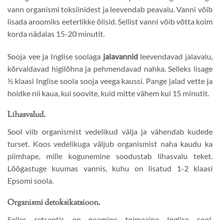
vann organismi toksiinidest ja leevendab peavalu. Vanni võib
lisada aroomiks eeterlikke õlisid. Sellist vanni võib võtta kolm
korda nädalas 15-20 minutit.
Sooja vee ja Inglise soolaga
jalavannid
leevendavad jalavalu,
kõrvaldavad higilõhna ja pehmendavad nahka. Selleks lisage
½ klaasi Inglise soola sooja veega kaussi. Pange jalad vette ja
hoidke nii kaua, kui soovite, kuid mitte vähem kui 15 minutit.
Lihasvalud.
Sool viib organismist vedelikud välja ja vähendab kudede
turset. Koos vedelikuga väljub organismist naha kaudu ka
piimhape, mille kogunemine soodustab lihasvalu teket.
Lõõgastuge kuumas vannis, kuhu on lisatud 1-2 klaasi
Epsomi soola.
Organismi detoksikatsioon.
Selles retseptis on peamine toimeaine Inglise sool.