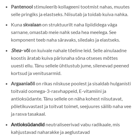
Pantenool
stimuleerib kollageeni tootmist nahas, muutes
selle pringiks ja elastseks. Niisutab ja toidab kuiva nahka.
Kuna
skvalaan
on struktuurilt naha lipiididega väga
sarnane, omastab meie nahk seda hea meelega. See
komponent teeb naha säravaks, siledaks ja elastseks.
Shea-
või
on kuivale nahale tõeline leid. Selle ainulaadne
koostis äratab kuiva pärisnaha sõna otseses mõttes
uuesti ellu. Tänu sellele ühtlustub jume, silenevad peened
kortsud ja venitusarmid.
Argaaniaõli
on rikas niiskuse poolest ja sisaldab hulganisti
toitvaid oomega-3-rasvhappeid, E-vitamiini ja
antioksüdante. Tänu sellele on näha kohest niisutavat,
põletikuvastast ja toitvat toimet, seejuures säilib naha vee
ja rasva tasakaal.
Antioksüdandid
neutraliseerivad vabu radikaale, mis
kahjustavad naharakke ja aeglustavad