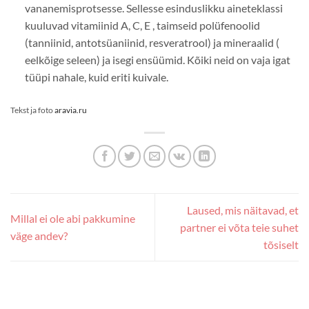
vananemisprotsesse. Sellesse esinduslikku aineteklassi
kuuluvad vitamiinid A, C, E , taimseid polüfenoolid
(tanniinid, antotsüaniinid, resveratrool) ja mineraalid (
eelkõige seleen) ja isegi ensüümid. Kõiki neid on vaja igat
tüüpi nahale, kuid eriti kuivale.
Tekst ja foto
aravia.ru
Laused, mis näitavad, et
Millal ei ole abi pakkumine
partner ei võta teie suhet
väge andev?
tõsiselt