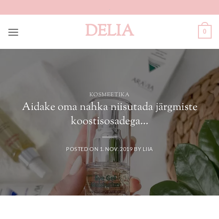
Skip
.
to
DELIA
content
0
KOSMEETIKA
Aidake oma nahka niisutada järgmiste
koostisosadega…
POSTED ON
1. NOV. 2019
BY
LIIA