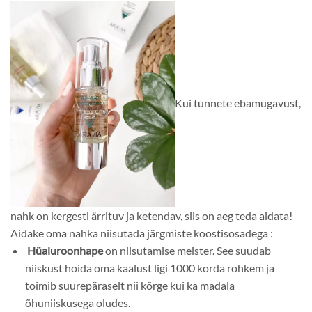
Kui tunnete ebamugavust,
nahk on kergesti ärrituv ja ketendav, siis on aeg teda aidata!
Aidake oma nahka niisutada järgmiste koostisosadega :
Hüaluroonhape
on niisutamise meister. See suudab
niiskust hoida oma kaalust ligi 1000 korda rohkem ja
toimib suurepäraselt nii kõrge kui ka madala
õhuniiskusega oludes.