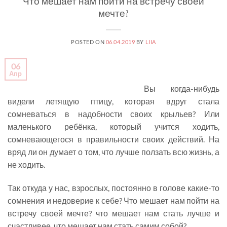
Что мешает нам пойти на встречу своей
мечте?
POSTED ON
06.04.2019
BY
LIIA
06
Апр
Вы когда-нибудь
видели летящую птицу, которая вдруг стала
сомневаться в надобности своих крыльев? Или
маленького ребёнка, который учится ходить,
сомневающегося в правильности своих действий. На
вряд ли он думает о том, что лучше ползать всю жизнь, а
не ходить.
Так откуда у нас, взрослых, постоянно в голове какие-то
сомнения и недоверие к себе? Что мешает нам пойти на
встречу своей мечте? что мешает нам стать лучше и
счастливее, что мешает нам стать самим собой?