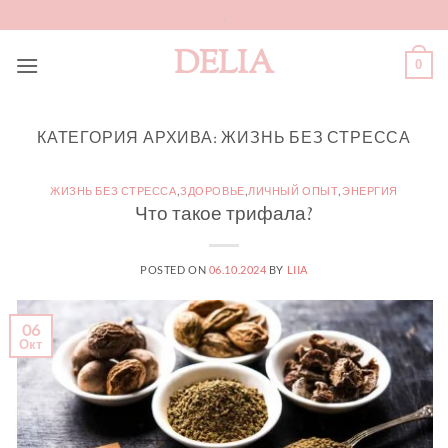
Skip
.
to
DELIA
content
0
КАТЕГОРИЯ АРХИВА:
ЖИЗНЬ БЕЗ СТРЕССА
ЖИЗНЬ БЕЗ СТРЕССА
,
ЗДОРОВЬЕ
,
ЛИЧНЫЙ ОПЫТ
,
ЭНЕРГИЯ
Что такое трифала?
POSTED ON
06.10.2024
BY
LIIA
06
Окт